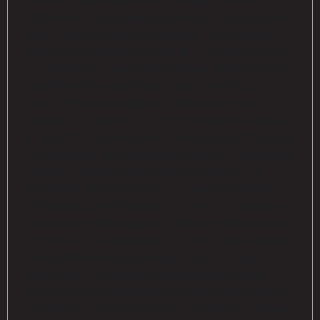
reach for anyone interested in training. With one crucial
difference – in „Skyboxing“ there is not the slightest
risk of injury, as there is no „sparring“. Punches and
kicks are stopped either in the air or at the punching
bag. Therefore, bruises or black eyes, which deterred
some from these sports until now, are not to be
feared. This also explains the extraordinarily high
popularity of „skyboxing“ among women, who make up
at least 50% of participants on average. But that’s not
all. „Skyboxing“ can be learned by anyone. The training
intensity is determined by time units and not by
repetitions. Thus, everyone, from amateur athletes to
professionals, from teenagers to seniors, can achieve
their personal training goals. Hardly any other sport is
accessible to so many people. Another point speaks
for the ultimate fitness program: the techniques
learned from Thai and kickboxing include a highly
effective self-defense aspect that boosts the self-
confidence to a very high level. A „Sky-Boxer“ is never