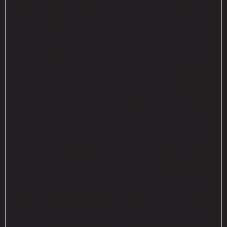
The program was developed by sports scientist and
eight-time world champion Klaus Nonnemacher, as well
as multiple world champions; Roland Conar, Mladen
Steko, and Pavlica Steko. The Skyboxing program is an
alternative to general fitness, aerobics and martial arts
training. It is a program that appeals to both
competitive athletes and amateur athletes. It would
be an understatement to compare „skyboxing“ with
„fitness“. Renowned sports scientists confirm that
there is no other workout that targets as many muscle
groups as the combination of kickboxing and aerobic
fitness programs. No other workouts in the world offer
comparable fast and concentrated fat loss. Nowhere
else are speed strength, endurance, stamina,
coordination, agility, and the ability to react trained and
built up as perfectly as in „Skyboxing“. A fitness level
that was previously reserved at most for professional
boxers or kickboxers has now been brought within a