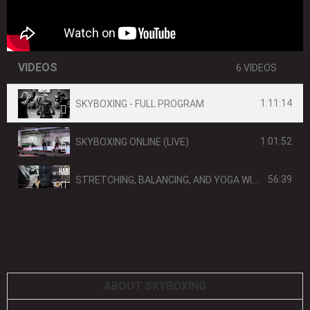
VIDEOS
6 VIDEOS
1:11:14
SKYBOXING - FULL PROGRAM
1:01:52
SKYBOXING ONLINE (LIVE)
56:39
STRETCHING, BALANCING, AND YOGA WITH THE 2ND DAN BLACK BELT KICKBOXER ELYSSA!
40:06
STRETCHING, BALANCING, AND YOGA WITH THE 2ND DAN BLACK BELT KICKBOXER ELYSSA!
31:34
30 MIN SKYBOXING FAT BURN WORKOUT // GANZKÖRPER I WELTMEISTERIN MARIE LANG
ABOUT SKYBOXING
31:23
SKYBOXING FAT BURN WORKOUT // GANZKÖRPER I WELTMEISTERIN MARIE LANG