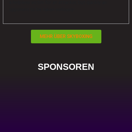
a helpless victim for an attacker, but quickly an
opponent to be taken seriously.
MEHR ÜBER SKYBOXING
SPONSOREN