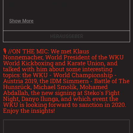
11:34
FIGHTSTARTV INTERVIEW 2013
WM QUALIFIKATIONEN UND DEM VORSCHÜLER
PROGRAMM TIGER HASE!
15:24
FIBO 2012
Show More
1:41
KARATE-KOLLEGIUM SEP. 2012
HERAUSGEBER
🎙 //ON THE MIC: We met Klaus
1:41
WARRIORS FIGHT NIGHT 2011
Nonnemacher, World President of the WKU
World Kickboxing and Karate Union, and
talked with him about some interesting
3:12
STEKOS FIGHT NIGHT 2011
topics: the WKU - World Championship -
Austria 2019, the IDM Simmern - Battle of The
Hunsrück, Michael Smolik, Mohamed
Abdallah, the new signing at Steko's Fight
Night, Danyo Ilunga, and which event the
WKU is looking forward to sanction in 2020.
Enjoy the insights!