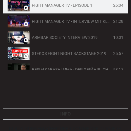
26:04
FIGHT MANAGER TV - EPISODE 1
21:28
FIGHT MANAGER TV - INTERVIEW MIT KLAUS NONNEMACHER
10:01
ARMBAR SOCIETY INTERVIEW 2019
25:57
STEKOS FIGHT NIGHT BACKSTAGE 2019
53:17
BESIM KABASHI MMA - DER GEFÄHRLICHSTE KICKBOXER DER WELT
56:30
RAMIN ABTIN - PROMI BIG BROTHER 2020 UND STEKOS KÄMPFER - SEIN LEBEN!
31:21
TALKSHOW 2018
INFO
7:48
EUROPEAN OPEN WKU 2015
KLAUS NONNEMACHER ÜBER KOMMENDE TURNIERE,