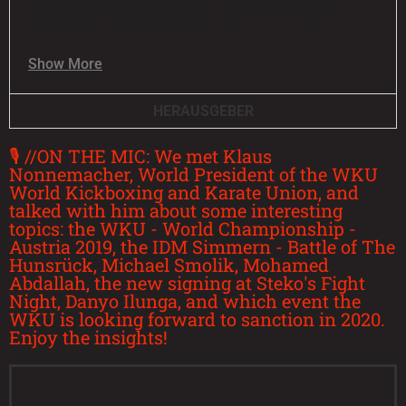
11:34
FIGHTSTARTV INTERVIEW 2013
WM QUALIFIKATIONEN UND DEM VORSCHÜLER
PROGRAMM TIGER HASE!
15:24
FIBO 2012
Show More
1:41
KARATE-KOLLEGIUM SEP. 2012
HERAUSGEBER
🎙 //ON THE MIC: We met Klaus
1:41
WARRIORS FIGHT NIGHT 2011
Nonnemacher, World President of the WKU
World Kickboxing and Karate Union, and
talked with him about some interesting
3:12
STEKOS FIGHT NIGHT 2011
topics: the WKU - World Championship -
Austria 2019, the IDM Simmern - Battle of The
Hunsrück, Michael Smolik, Mohamed
Abdallah, the new signing at Steko's Fight
Night, Danyo Ilunga, and which event the
WKU is looking forward to sanction in 2020.
Enjoy the insights!