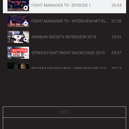
26:04
FIGHT MANAGER TV - EPISODE 1
21:28
FIGHT MANAGER TV - INTERVIEW MIT KLAUS NONNEMACHER
10:01
ARMBAR SOCIETY INTERVIEW 2019
25:57
STEKOS FIGHT NIGHT BACKSTAGE 2019
53:17
BESIM KABASHI MMA - DER GEFÄHRLICHSTE KICKBOXER DER WELT
56:30
RAMIN ABTIN - PROMI BIG BROTHER 2020 UND STEKOS KÄMPFER - SEIN LEBEN!
31:21
TALKSHOW 2018
INFO
7:48
EUROPEAN OPEN WKU 2015
KLAUS NONNEMACHER ÜBER KOMMENDE TURNIERE,