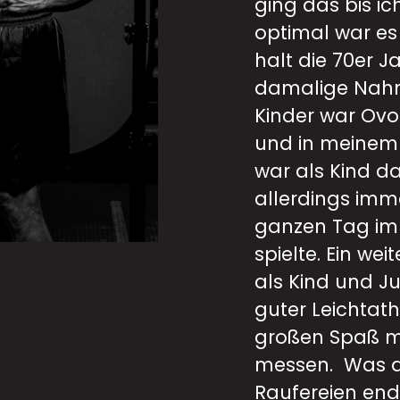
ging das bis ic
optimal war es
halt die 70er J
damalige Nahr
Kinder war Ovo
und in meinem 
war als Kind d
allerdings imm
ganzen Tag im
spielte.
Ein wei
als Kind und Ju
guter Leichtat
großen Spaß m
messen. Was 
Raufereien end