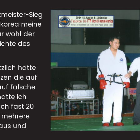
tmeister-Sieg
dkorea meine
ar wohl der
ichte des
lich hatte
zen die auf
uf falsche
atte ich
ch fast 20
e mehrere
 aus und