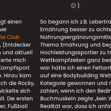
🙂 ).
ngt einen
So begann ich z.B. Lebertra
wei
Ernährung besser zu achte
te Club
Nahrungsergänzungsmittel,
, (Entdecker
Thema Ernährung und be
 und aktuell
Hochleistungssportler zu t
terte mich
Wettkampfzeiten ganz beso
 Kampfsport
war hatte ich einen Fettan
te. Hinzu kam
auf eine Bodybuilding We
rch die Rocky,
Kategorie gewonnen und m
ckelte sich
zahlen, wenn ich den Bedi
t. Die ersten
Buchmuskeln zeigte „kein W
er, Fußball
Realität war, dass ich anfä