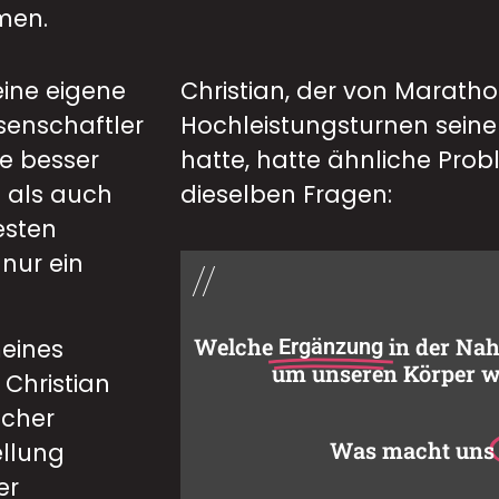
men.
eine eigene
Christian, der von Marath
senschaftler
Hochleistungsturnen seine
te besser
hatte, hatte ähnliche Pro
 als auch
dieselben Fragen:
esten
nur ein
//
Welche
in der Na
meines
Ergänzung
um unseren Körper wi
 Christian
scher
Was macht uns
ellung
er