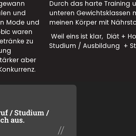
n gewann
Durch das harte Training
ulen und
unteren Gewichtsklassen 
in Mode und
meinen Körper mit Nährsto
obic waren
Weil eins ist klar, Diät + 
getränke zu
Studium / Ausbildung + Str
rung
stärker aber
 Konkurrenz.
uf / Studium /
ich aus.
//