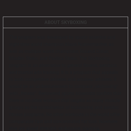
31:23
SKYBOXING FAT BURN WORKOUT // GANZKÖRPER I WELTMEISTERIN MARIE LANG
ABOUT SKYBOXING
1:48
SKYBOXING - MARTIAL ARTS SPORTS CENTER GRÜNSTADT
The program was developed by sports scientist and
1:07:02
SKYBOXING MIT MARC HETGES
eight-time world champion Klaus Nonnemacher, as
well as multiple world champions; Roland Conar,
0:35
KWON ACADEMY - SKYBOXING - KLAUS NONNEMACHER
Mladen Steko, and Pavlica Steko. The Skyboxing
program is an alternative to general fitness, aerobics
and martial arts training. It is a program that appeals
to both competitive athletes and amateur athletes. It
would be an understatement to compare „skyboxing“
with „fitness“. Renowned sports scientists confirm that
there is no other workout that targets as many muscle
groups as the combination of kickboxing and aerobic
fitness programs. No other workouts in the world offer
comparable fast and concentrated fat loss. Nowhere
else are speed strength, endurance, stamina,