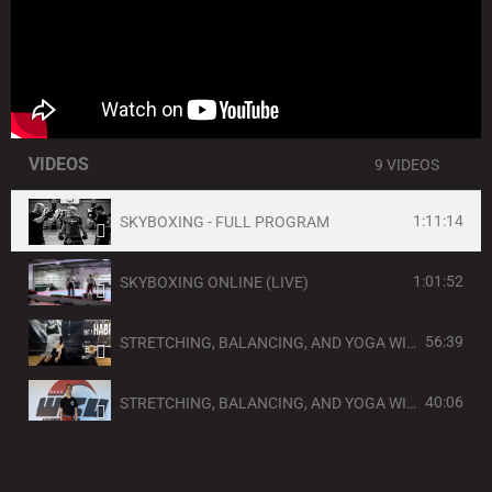
VIDEOS
9 VIDEOS
1:11:14
SKYBOXING - FULL PROGRAM
1:01:52
SKYBOXING ONLINE (LIVE)
56:39
STRETCHING, BALANCING, AND YOGA WITH THE 2ND DAN BLACK BELT KICKBOXER ELYSSA!
40:06
STRETCHING, BALANCING, AND YOGA WITH THE 2ND DAN BLACK BELT KICKBOXER ELYSSA!
31:34
30 MIN SKYBOXING FAT BURN WORKOUT // GANZKÖRPER I WELTMEISTERIN MARIE LANG