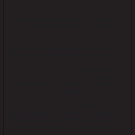
coordination, agility, and the ability to react trained and
built up as perfectly as in „Skyboxing“. A fitness level
that was previously reserved at most for professional
boxers or kickboxers has now been brought within a
reach for anyone interested in training. With one
crucial difference – in „Skyboxing“ there is not the
slightest risk of injury, as there is no „sparring“.
Punches and kicks are stopped either in the air or at
the punching bag. Therefore, bruises or black eyes,
which deterred some from these sports until now, are
not to be feared. This also explains the extraordinarily
high popularity of „skyboxing“ among women, who
make up at least 50% of participants on average. But
that’s not all. „Skyboxing“ can be learned by anyone.
The training intensity is determined by time units and
not by repetitions. Thus, everyone, from amateur
athletes to professionals, from teenagers to seniors,
can achieve their personal training goals. Hardly any
other sport is accessible to so many people. Another