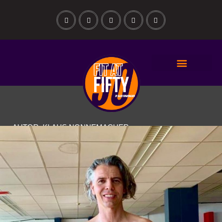
AUTOR: KLAUS NONNEMACHER
TRAINING BEI WENIG
ZEIT UND WENIG PLATZ!
Oder wie halten sie sich mit zweimal die
Woche mit nur 20 Minuten Training auf